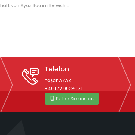
aft von Ayaz Bau im Bereich ...
Telefon
Yaşar AYAZ
+49 172 9928071
Rufen Sie uns an