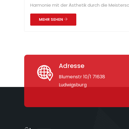
Harmonie mit der Ästhetik durch die Meistersch
MEHR SEHEN
Adresse
Blumenstr 10/1 71638
Ludwigsburg